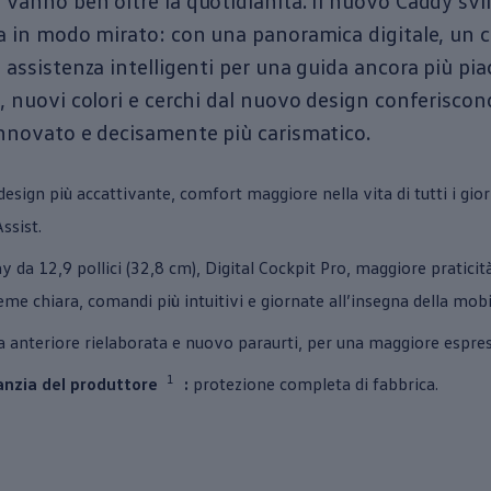
 vanno ben oltre la quotidianità. Il nuovo Caddy sv
za in modo mirato: con una panoramica digitale, un
i assistenza intelligenti per una guida ancora più pi
a, nuovi colori e cerchi dal nuovo design conferiscon
innovato e decisamente più carismatico.
esign più accattivante, comfort maggiore nella vita di tutti i giorn
Assist.
y da 12,9 pollici (32,8 cm), Digital Cockpit Pro, maggiore praticità
eme chiara, comandi più intuitivi e giornate all’insegna della mobil
a anteriore rielaborata e nuovo paraurti, per una maggiore espres
1
anzia del produttore
:
protezione completa di fabbrica.