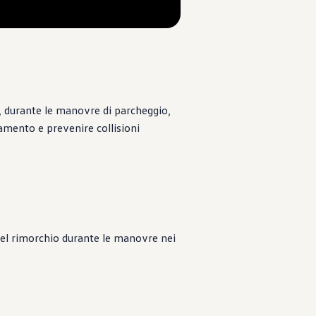
--:--
Remaining time, --:--
 durante le manovre di parcheggio,
namento e prevenire collisioni
del rimorchio durante le manovre nei