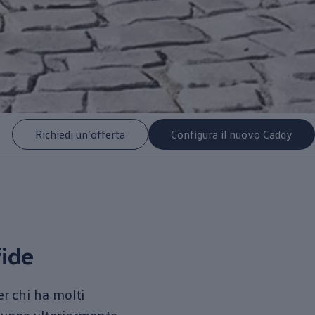
Richiedi un’offerta
Configura il nuovo Caddy
fide
er chi ha molti