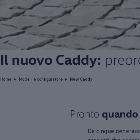
Il nuovo Caddy:
preord
Home
Modelli e configuratore
New Caddy
Pronto
quando l
Da cinque generazion