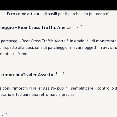
Ecco come attivare gli ausili per il parcheggio (in tedesco).
1
2
cheggio «Rear Cross Traffic Alert»
,
2
i parcheggi «Rear Cross Traffic Alert» è in grado
di monitorare,
o rispetto alla posizione di parcheggio, rilevare oggetti in avvici
ente sul freno.
1
2
 rimorchi «Trailer Assist»
,
2
 con i rimorchi «Trailer Assist» può
semplificare il controllo 
ssario effettuare una retromarcia precisa.
2
,