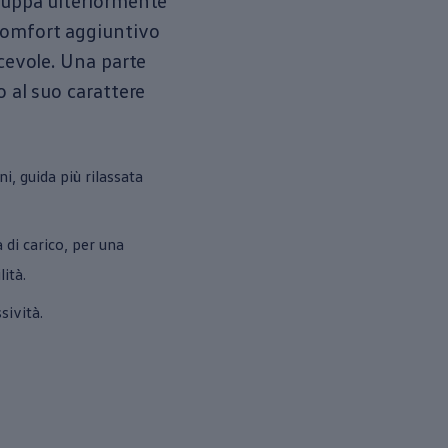
iluppa ulteriormente
 comfort aggiuntivo
acevole. Una parte
o al suo carattere
i, guida più rilassata
 di carico, per una
ità.
sività.