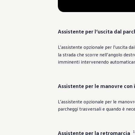
Aggiornamento del navigatore
Video tutorial di veicolo
Disattivazione della rete di telefonia mobile 2G/3G
Marchio ed esperienza
Nostro marchio
Van Journal
Assistente per l’uscita dal par
Le generazioni del van Volkswagen
Panoramica delle categorie dei veicoli
Newsletter
L’assistente opzionale per l’uscita da
Azienda
la strada che scorre nell’angolo destr
Contatto
imminenti intervenendo automaticam
Newsroom
Posti vacanti
Mondo California
Rivista e guida California
Guida
Assistente per le manovre con i
Itinerari e viaggi
Collezione California
App California
L’assistente opzionale per le manovre
parcheggi trasversali e quando è nece
1
Assistente per la retromarcia