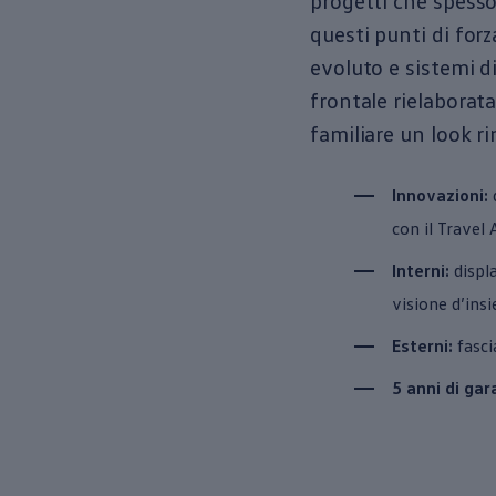
progetti che spesso
questi punti di for
evoluto e sistemi d
frontale rielaborat
familiare un look r
Innovazioni:
d
con il Travel 
Interni:
displa
visione d’insi
Esterni:
fasci
5 anni di gar