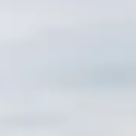
myVolkswagen
VW Connect
Connect Pro Flottenmanagement
Digitales Bordbuch
VW Connect für ID. Modelle
California App
Car-Net
Navigationsupdate
Fahrzeug Video-Tutorials
2G/3G Netzabschaltung
Marke und Erlebnis
Unsere Marke
Van Journal
Die Bulli-Historie
Fahrzeugkategorien im Überblick
Newsletter
Unternehmen
Kontakt
Newsroom
Offene Stellen
California Welt
California Magazin und Ratgeber
Ratgeber
Routen & Reisen
California Kollektion