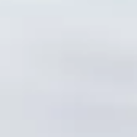
Technologie
Service
Service und Zubehör
Service Aktionen
Service und Reparatur
Service
Reparatur
ServicePlus
Auf- und Umbauten
Mobilität
Zubehör Angebote
Zubehör und Lifestyle
Camper Zubehör
Transport und Schutz
Volkswagen Original Teile
Wissenswertes
Kontrollleuchten Rot
Kontrollleuchten Gelb
Kontrollleuchten Grün
Kontrollleuchten Blau
Kontrollleuchten Weiss
WLTP
XTL-Dieselkraftstoff
Airbag Sicherheitsrückruf
Digitale Dienste und Apps