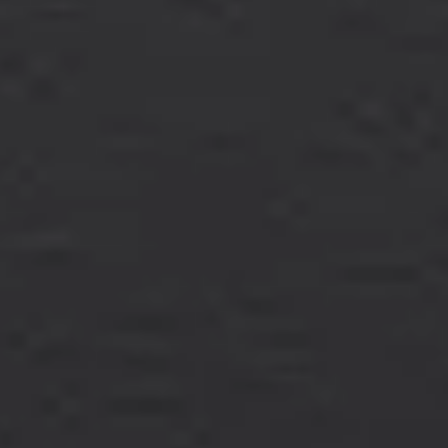
myVolkswagen
VW Connect
Connect Pro Flottenmanagement
Digitales Bordbuch
California App
Car-Net
Navigationsupdate
Fahrzeug Video-Tutorials
2G/3G Netzabschaltung
Marke und Erlebnis
Unsere Marke
Van Journal
Die Bulli-Historie
Fahrzeugkategorien im Überblick
Newsletter
Unternehmen
Kontakt
Newsroom
Offene Stellen
California Welt
California Magazin und Ratgeber
Ratgeber
Routen & Reisen
California Kollektion
California App