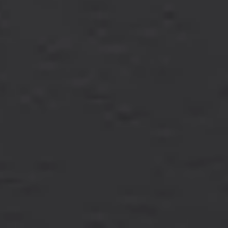
Technologie
Service
Service und Zubehör
Service Aktionen
Service und Reparatur
Service
Reparatur
ServicePlus
Auf- und Umbauten
Mobilität
Zubehör Angebote
Zubehör und Lifestyle
Camper Zubehör
Transport und Schutz
Volkswagen Original Teile
Wissenswertes
Kontrollleuchten Rot
Kontrollleuchten Gelb
Kontrollleuchten Grün
Kontrollleuchten Blau
Kontrollleuchten Weiss
WLTP
XTL-Dieselkraftstoff
Airbag Sicherheitsrückruf
Digitale Dienste und Apps