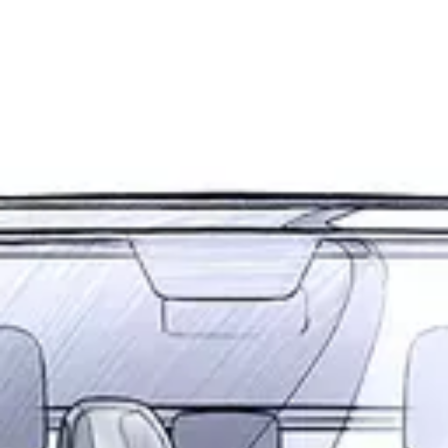
myVolkswagen
VW Connect
Connect Pro Flottenmanagement
Digitales Bordbuch
California App
Car-Net
Navigationsupdate
Fahrzeug Video-Tutorials
2G/3G Netzabschaltung
Marke und Erlebnis
Unsere Marke
Van Journal
Die Bulli-Historie
Fahrzeugkategorien im Überblick
Newsletter
Unternehmen
Kontakt
Newsroom
Offene Stellen
California Welt
California Magazin und Ratgeber
Ratgeber
Routen & Reisen
California Kollektion
California App