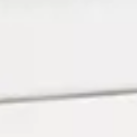
Technologie
Service
Service und Zubehör
Service Aktionen
Service und Reparatur
Service
Reparatur
ServicePlus
Auf- und Umbauten
Mobilität
Zubehör Angebote
Zubehör und Lifestyle
Camper Zubehör
Transport und Schutz
Volkswagen Original Teile
Wissenswertes
Kontrollleuchten Rot
Kontrollleuchten Gelb
Kontrollleuchten Grün
Kontrollleuchten Blau
Kontrollleuchten Weiss
WLTP
XTL-Dieselkraftstoff
Airbag Sicherheitsrückruf
Digitale Dienste und Apps