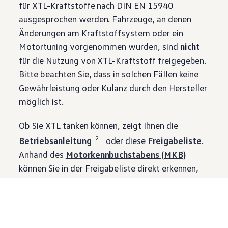
für XTL-Kraftstoffe nach DIN EN 15940
ausgesprochen werden. Fahrzeuge, an denen
Änderungen am Kraftstoffsystem oder ein
Motortuning vorgenommen wurden, sind
nicht
für die Nutzung von XTL-Kraftstoff freigegeben.
Bitte beachten Sie, dass in solchen Fällen keine
Gewährleistung oder Kulanz durch den Hersteller
möglich ist.
Ob Sie XTL tanken können, zeigt Ihnen die
2
Betriebsanleitung
oder diese
Freigabeliste
.
Anhand des
Motorkennbuchstabens (MKB)
können Sie in der Freigabeliste direkt erkennen,
ob Ihr Motor für XTL freigegeben ist. Fahrzeuge,
die ab Werk für XTL freigegeben sind, tragen
einen „XTL“-Aufkleber in der Tankklappe. Wenn
Sie sich unsicher sind, wenden Sie sich gern an