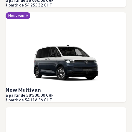
à partir de 58'650.00 CHF
Arrêt du réseau téléphonie mobile 2G/3G
à partir de 54'255.32 CHF
Marque et expérience
Notre marque
Nouveauté
Van Journal
Les générations du VW Bus
Vue d’ensemble des catégories de véhicule
Newsletter
Entreprise
Contact
Newsroom
Postes vacants
L’univers California
Magazine et guide California
Guide d’achat
Itinéraires et voyages
La collection California
California App
New Multivan
à partir de 58'500.00 CHF
à partir de 54'116.56 CHF