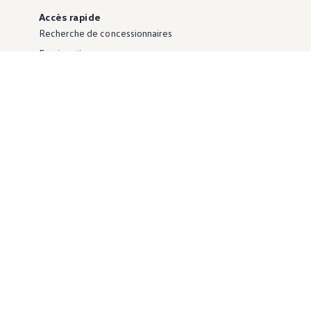
Accès rapide
Recherche de concessionnaires
Essai routier
Demande d'offre
Catalogues et listes de prix
Rapport de dommages
Informations complémentaires
Portail de superstructures & transformations
Informations techniques
L'entreprise
Newsletter
Contact
Postes vacants
Impressum
Précisions juridiques
Protection des données
Directive cookies
Paramètres des cookies