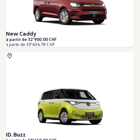
Technologie
Service
Services et accessoires
Actions service
Service et réparation
Offres Accessoires
New Caddy
Pièces d’origine Volkswagen
à partir de 32'900.00 CHF
Informations utiles
à partir de 30'434.78 CHF
Voyants de contrôle rouges
Voyants de contrôle jaunes
Voyants de contrôle verts
Voyants de contrôle bleus
Voyants de contrôle blancs
WLTP
Carburant diesel XTL
Rappel de sécurité airbag
Services numériques et applications
myVolkswagen
VW Connect
Connect Pro Gestion de flotte
Manuel digital
Application California
Car-Net
Mise à jour du système de navigation
ID. Buzz
Tutoriels vidéo automobiles