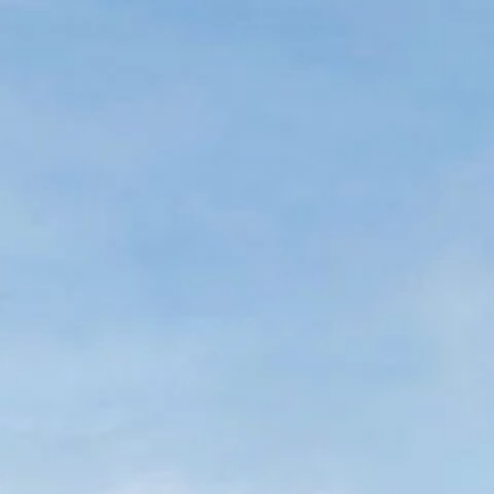
Technologie
Service
Services et accessoires
Actions service
Service et réparation
Offres Accessoires
Pièces d’origine Volkswagen
Informations utiles
Voyants de contrôle rouges
Voyants de contrôle jaunes
Voyants de contrôle verts
Voyants de contrôle bleus
Voyants de contrôle blancs
WLTP
Carburant diesel XTL
Rappel de sécurité airbag
Services numériques et applications
myVolkswagen
VW Connect
Connect Pro Gestion de flotte
Manuel digital
Application California
Car-Net
Mise à jour du système de navigation
Tutoriels vidéo automobiles