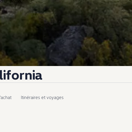
ifornia
’achat
Itinéraires et voyages