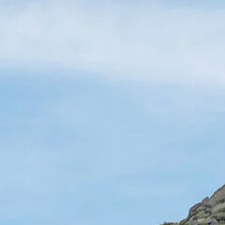
Arrêt du réseau téléphonie mobile 2G/3G
Marque et expérience
Notre marque
Van Journal
Les générations du VW Bus
Vue d’ensemble des catégories de véhicule
Newsletter
Entreprise
Contact
Newsroom
Postes vacants
L’univers California
Magazine et guide California
Guide d’achat
Itinéraires et voyages
La collection California
California App