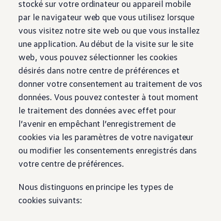
stocké sur votre ordinateur ou appareil mobile
Technologie
Service
par le navigateur web que vous utilisez lorsque
Services et accessoires
vous visitez notre site web ou que vous installez
Actions service
Service et réparation
une application. Au début de la visite sur le site
Offres Accessoires
web, vous pouvez sélectionner les cookies
Pièces d’origine Volkswagen
Informations utiles
désirés dans notre centre de préférences et
Voyants de contrôle rouges
donner votre consentement au traitement de vos
Voyants de contrôle jaunes
Voyants de contrôle verts
données. Vous pouvez contester à tout moment
Voyants de contrôle bleus
le traitement des données avec effet pour
Voyants de contrôle blancs
WLTP
l’avenir en empêchant l’enregistrement de
Carburant diesel XTL
cookies via les paramètres de votre navigateur
Rappel de sécurité airbag
Services numériques et applications
ou modifier les consentements enregistrés dans
myVolkswagen
votre centre de préférences.
VW Connect
Connect Pro Gestion de flotte
Manuel digital
Nous distinguons en principe les types de
VW Connect pour les modèles ID.
cookies suivants:
Application California
Car-Net
Mise à jour du système de navigation