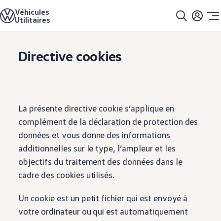
Véhicules
Modèles et configurateur
Accueil
Directive cookies
Utilitaires
Charger la configuration
Solutions de transformation
Anciens modèles
Sauter
Passer
Offres et achats
Directive cookies
au
au
Promotions pour clients privés
contenu
pied
Promotions pour clients professionnels
principal
de
Catalogue et listes de prix
Actions de financement pour les flottes
page
Véhicules en stock
Véhicules d'occasions
La présente directive cookie s’applique en
Services et garantie
Leasing
complément de la déclaration de protection des
LeasingPlus
données et vous donne des informations
Garantie et prestations spéciales
Assurances
additionnelles sur le type, l’ampleur et les
VanCare
objectifs du traitement des données dans le
Clients commerciaux
Électromobilité
cadre des cookies utilisés.
Solutions de recharge et énergie
e-Tools pour ID. Buzz
Un cookie est un petit fichier qui est envoyé à
Simulateur d’autonomie
Simulateur de temps de recharge
votre ordinateur ou qui est automatiquement
Simulateur de coûts