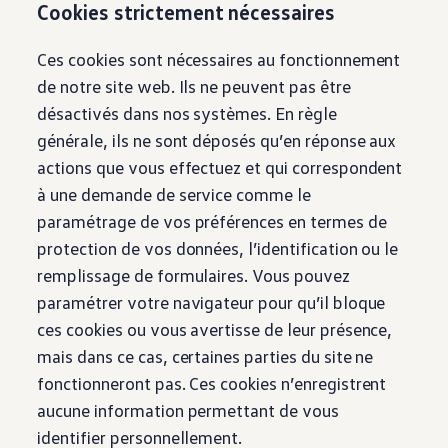
Cookies strictement nécessaires
Tutoriels vidéo automobiles
Arrêt du réseau téléphonie mobile 2G/3G
Marque et expérience
Ces cookies sont nécessaires au fonctionnement
Notre marque
Van Journal
de notre site web. Ils ne peuvent pas être
Les générations du VW Bus
désactivés dans nos systèmes. En règle
Vue d’ensemble des catégories de véhicule
Newsletter
générale, ils ne sont déposés qu’en réponse aux
Entreprise
actions que vous effectuez et qui correspondent
Contact
Newsroom
à une demande de service comme le
Postes vacants
paramétrage de vos préférences en termes de
L’univers California
Magazine et guide California
protection de vos données, l’identification ou le
Guide d’achat
remplissage de formulaires. Vous pouvez
Itinéraires et voyages
La collection California
paramétrer votre navigateur pour qu’il bloque
California App
ces cookies ou vous avertisse de leur présence,
mais dans ce cas, certaines parties du site ne
fonctionneront pas. Ces cookies n’enregistrent
aucune information permettant de vous
identifier personnellement.