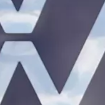
Tutoriels vidéo automobiles
Arrêt du réseau téléphonie mobile 2G/3G
Marque et expérience
Notre marque
Van Journal
Les générations du VW Bus
Vue d’ensemble des catégories de véhicule
Newsletter
Entreprise
Contact
Newsroom
Postes vacants
L’univers California
Magazine et guide California
Guide d’achat
Itinéraires et voyages
La collection California
California App