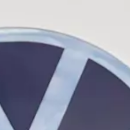
Technologie
Service
Services et accessoires
Actions service
Service et réparation
Offres Accessoires
Pièces d’origine Volkswagen
Informations utiles
Voyants de contrôle rouges
Voyants de contrôle jaunes
Voyants de contrôle verts
Voyants de contrôle bleus
Voyants de contrôle blancs
WLTP
Carburant diesel XTL
Rappel de sécurité airbag
Services numériques et applications
myVolkswagen
VW Connect
Connect Pro Gestion de flotte
Manuel digital
VW Connect pour les modèles ID.
Application California
Car-Net
Mise à jour du système de navigation