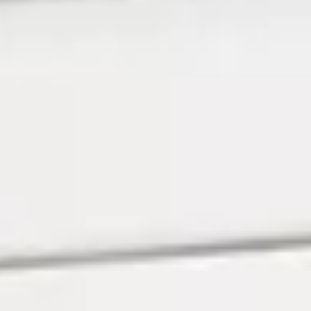
Technologie
Service
Services et accessoires
Actions service
Service et réparation
Offres Accessoires
Pièces d’origine Volkswagen
Informations utiles
Voyants de contrôle rouges
Voyants de contrôle jaunes
Voyants de contrôle verts
Voyants de contrôle bleus
Voyants de contrôle blancs
WLTP
Carburant diesel XTL
Rappel de sécurité airbag
Services numériques et applications
myVolkswagen
VW Connect
Connect Pro Gestion de flotte
Manuel digital
VW Connect pour les modèles ID.
Application California
Car-Net
Mise à jour du système de navigation