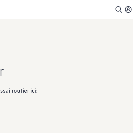
r
sai routier ici: