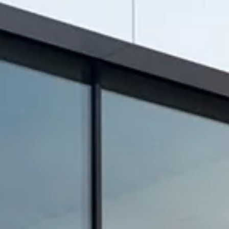
Azioni service
Servizio e riparazione
Servizio
Riparazione
ServicePlus
Sovrastrutture & allestimenti
Mobilità
Offerte di accessori
Ricambi Originali Volkswagen
Informazioni utili
Spie di controllo rosse
Spie di controllo gialle
Spie di controllo verdi
Spie di controllo blu
Spie di controllo bianche
WLTP
Carburante diesel XTL
Richiamo di sicurezza degli airbag
Servizi digitali e app
myVolkswagen
VW Connect
Connect Pro gestione flotte
Il manuale digitale
App California
Car-Net