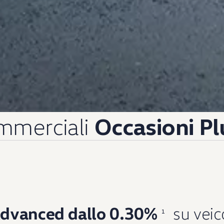
mmerciali
Occasioni Pl
dvanced dallo 0.30%
su veic
1