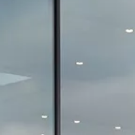
Aggiornamento del navigatore
Video tutorial di veicolo
Disattivazione della rete di telefonia mobile 2G/3G
Marchio ed esperienza
Nostro marchio
Van Journal
Le generazioni del van Volkswagen
Panoramica delle categorie dei veicoli
Newsletter
Azienda
Contatto
Newsroom
Posti vacanti
Mondo California
Rivista e guida California
Guida
Itinerari e viaggi
Collezione California
App California