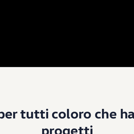
per tutti coloro che h
progetti