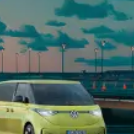
Car-Net
Aggiornamento del navigatore
Video tutorial di veicolo
Disattivazione della rete di telefonia mobile 2G/3G
Marchio ed esperienza
Nostro marchio
Van Journal
Le generazioni del van Volkswagen
Panoramica delle categorie dei veicoli
Newsletter
Azienda
Contatto
Newsroom
Posti vacanti
Mondo California
Rivista e guida California
Guida
Itinerari e viaggi
Collezione California
App California