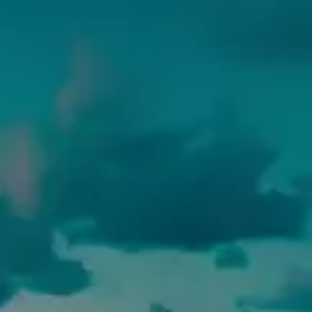
Azioni service
Servizio e riparazione
Servizio
Riparazione
ServicePlus
Sovrastrutture & allestimenti
Mobilità
Offerte di accessori
Ricambi Originali Volkswagen
Informazioni utili
Spie di controllo rosse
Spie di controllo gialle
Spie di controllo verdi
Spie di controllo blu
Spie di controllo bianche
WLTP
Carburante diesel XTL
Richiamo di sicurezza degli airbag
Servizi digitali e app
myVolkswagen
VW Connect
Connect Pro gestione flotte
Il manuale digitale
VW Connect per i modelli ID. Buzz
App California