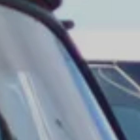
myVolkswagen
VW Connect
Connect Pro Flottenmanagement
Digitales Bordbuch
California App
Car-Net
Navigationsupdate
Fahrzeug Video-Tutorials
2G/3G Netzabschaltung
Marke und Erlebnis
Unsere Marke
Van Journal
Die Bulli-Historie
Fahrzeugkategorien im Überblick
Newsletter
Unternehmen
Kontakt
Newsroom
Offene Stellen
California Welt
California Magazin und Ratgeber
Ratgeber
Routen & Reisen
California Kollektion
California App