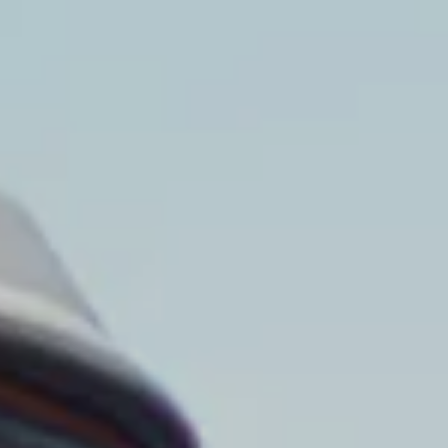
Technologie
Service
Service und Zubehör
Service Aktionen
Service und Reparatur
Service
Reparatur
ServicePlus
Auf- und Umbauten
Mobilität
Zubehör Angebote
Zubehör und Lifestyle
Camper Zubehör
Transport und Schutz
Volkswagen Original Teile
Wissenswertes
Kontrollleuchten Rot
Kontrollleuchten Gelb
Kontrollleuchten Grün
Kontrollleuchten Blau
Kontrollleuchten Weiss
WLTP
XTL-Dieselkraftstoff
Airbag Sicherheitsrückruf
Digitale Dienste und Apps