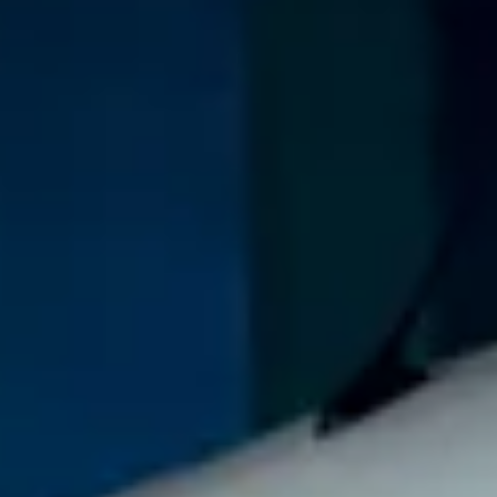
myVolkswagen
VW Connect
Connect Pro Flottenmanagement
Digitales Bordbuch
VW Connect für ID. Modelle
California App
Car-Net
Navigationsupdate
Fahrzeug Video-Tutorials
2G/3G Netzabschaltung
Marke und Erlebnis
Unsere Marke
Van Journal
Die Bulli-Historie
Fahrzeugkategorien im Überblick
Newsletter
Unternehmen
Kontakt
Newsroom
Offene Stellen
California Welt
California Magazin und Ratgeber
Ratgeber
Routen & Reisen
California Kollektion