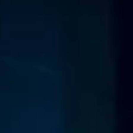
Technologie
Service
Service und Zubehör
Service Aktionen
Service und Reparatur
Service
Reparatur
ServicePlus
Auf- und Umbauten
Mobilität
Zubehör Angebote
Zubehör und Lifestyle
Camper Zubehör
Transport und Schutz
Volkswagen Original Teile
Wissenswertes
Kontrollleuchten Rot
Kontrollleuchten Gelb
Kontrollleuchten Grün
Kontrollleuchten Blau
Kontrollleuchten Weiss
WLTP
XTL-Dieselkraftstoff
Airbag Sicherheitsrückruf
Digitale Dienste und Apps