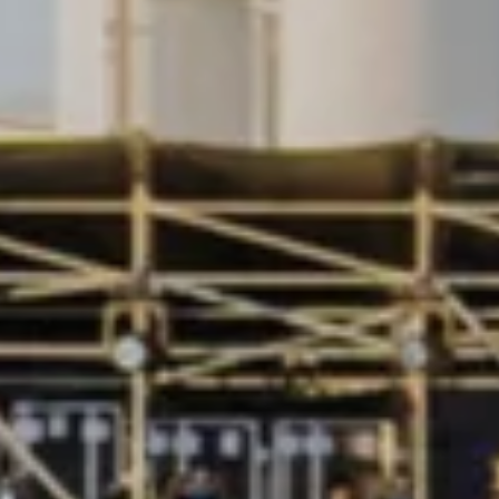
Technologie
Service
Services et accessoires
Actions service
Service et réparation
Offres Accessoires
Pièces d’origine Volkswagen
Informations utiles
Voyants de contrôle rouges
Voyants de contrôle jaunes
Voyants de contrôle verts
Voyants de contrôle bleus
Voyants de contrôle blancs
WLTP
Carburant diesel XTL
Rappel de sécurité airbag
Services numériques et applications
myVolkswagen
VW Connect
Connect Pro Gestion de flotte
Manuel digital
VW Connect pour les modèles ID.
Application California
Car-Net
Mise à jour du système de navigation