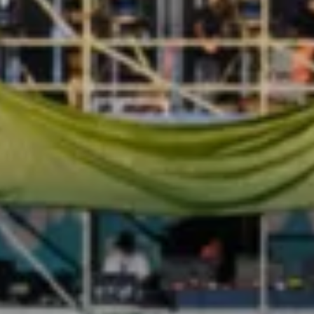
Tutoriels vidéo automobiles
Arrêt du réseau téléphonie mobile 2G/3G
Marque et expérience
Notre marque
Van Journal
Les générations du VW Bus
Vue d’ensemble des catégories de véhicule
Newsletter
Entreprise
Contact
Newsroom
Postes vacants
L’univers California
Magazine et guide California
Guide d’achat
Itinéraires et voyages
La collection California
California App