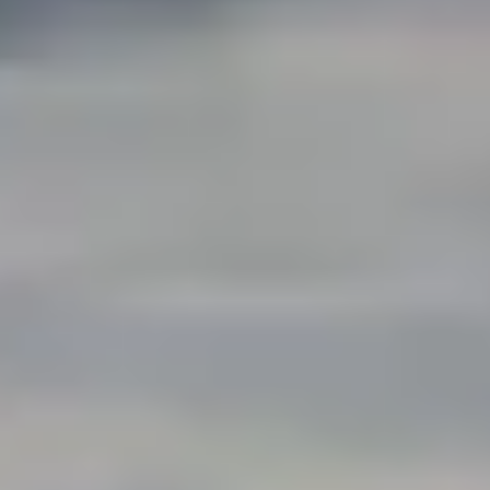
Car-Net
Aggiornamento del navigatore
Video tutorial di veicolo
Disattivazione della rete di telefonia mobile 2G/3G
Marchio ed esperienza
Nostro marchio
Van Journal
Le generazioni del van Volkswagen
Panoramica delle categorie dei veicoli
Newsletter
Azienda
Contatto
Newsroom
Posti vacanti
Mondo California
Rivista e guida California
Guida
Itinerari e viaggi
Collezione California
App California