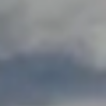
Azioni service
Servizio e riparazione
Servizio
Riparazione
ServicePlus
Sovrastrutture & allestimenti
Mobilità
Offerte di accessori
Ricambi Originali Volkswagen
Informazioni utili
Spie di controllo rosse
Spie di controllo gialle
Spie di controllo verdi
Spie di controllo blu
Spie di controllo bianche
WLTP
Carburante diesel XTL
Richiamo di sicurezza degli airbag
Servizi digitali e app
myVolkswagen
VW Connect
Connect Pro gestione flotte
Il manuale digitale
VW Connect per i modelli ID.
App California