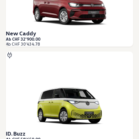
Technologie
Service
Service und Zubehör
Service Aktionen
Service und Reparatur
Service
New Caddy
Reparatur
Ab CHF 32'900.00
ServicePlus
Ab CHF 30'434.78
Auf- und Umbauten
Mobilität
Zubehör Angebote
Zubehör und Lifestyle
Camper Zubehör
Transport und Schutz
Volkswagen Original Teile
Wissenswertes
Kontrollleuchten Rot
Kontrollleuchten Gelb
Kontrollleuchten Grün
Kontrollleuchten Blau
Kontrollleuchten Weiss
WLTP
XTL-Dieselkraftstoff
Airbag Sicherheitsrückruf
ID. Buzz
Digitale Dienste und Apps