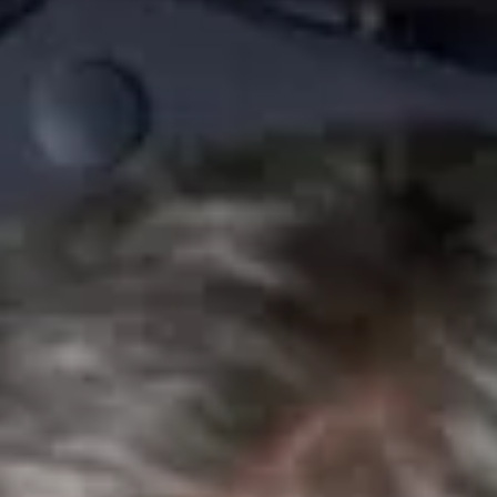
Technologie
Service
Service und Zubehör
Service Aktionen
Service und Reparatur
Service
Reparatur
ServicePlus
Auf- und Umbauten
Mobilität
Zubehör Angebote
Zubehör und Lifestyle
Camper Zubehör
Transport und Schutz
Volkswagen Original Teile
Wissenswertes
Kontrollleuchten Rot
Kontrollleuchten Gelb
Kontrollleuchten Grün
Kontrollleuchten Blau
Kontrollleuchten Weiss
WLTP
XTL-Dieselkraftstoff
Airbag Sicherheitsrückruf
Digitale Dienste und Apps