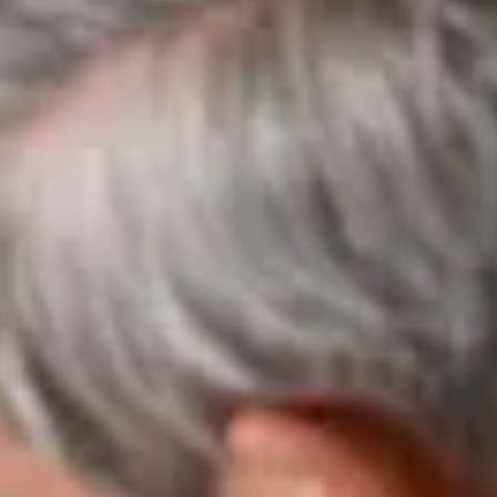
myVolkswagen
VW Connect
Connect Pro Flottenmanagement
Digitales Bordbuch
California App
Car-Net
Navigationsupdate
Fahrzeug Video-Tutorials
2G/3G Netzabschaltung
Marke und Erlebnis
Unsere Marke
Van Journal
Die Bulli-Historie
Fahrzeugkategorien im Überblick
Newsletter
Unternehmen
Kontakt
Newsroom
Offene Stellen
California Welt
California Magazin und Ratgeber
Ratgeber
Routen & Reisen
California Kollektion
California App