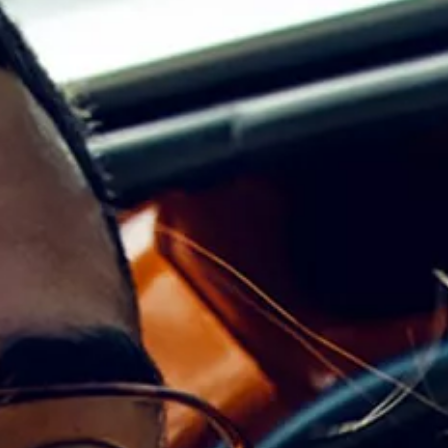
Technologie
Service
Services et accessoires
Actions service
Service et réparation
Offres Accessoires
Pièces d’origine Volkswagen
Informations utiles
Voyants de contrôle rouges
Voyants de contrôle jaunes
Voyants de contrôle verts
Voyants de contrôle bleus
Voyants de contrôle blancs
WLTP
Carburant diesel XTL
Rappel de sécurité airbag
Services numériques et applications
myVolkswagen
VW Connect
Connect Pro Gestion de flotte
Manuel digital
VW Connect pour les modèles ID.
Application California
Car-Net
Mise à jour du système de navigation