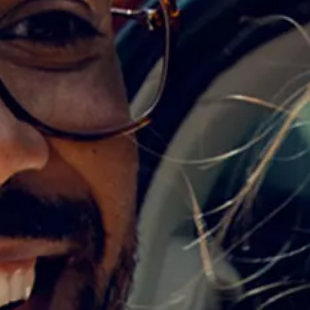
Tutoriels vidéo automobiles
Arrêt du réseau téléphonie mobile 2G/3G
Marque et expérience
Notre marque
Van Journal
Les générations du VW Bus
Vue d’ensemble des catégories de véhicule
Newsletter
Entreprise
Contact
Newsroom
Postes vacants
L’univers California
Magazine et guide California
Guide d’achat
Itinéraires et voyages
La collection California
California App