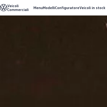
Veicoli
Modelli e configuratore
Menu
Modelli
Configuratore
Veicoli in stock
Commerciali
Caricare la configurazione
Soluzioni di allestimenti
Modelli precedenti
Offerte e acquisto
Vai a
Passa al
Promozioni per clienti privati
contenuto
piè di
Promozioni per clienti commerciali
pagina
principale
Cataloghi e listini prezzi
Azioni di finanziamento per flotte
Veicoli in pronta consegna
Occasioni
Servizi e garanzia
Leasing
LeasingPLUS
Garanzia e prestazioni speciali
Assicurazioni
VanCare
Clienti aziendali
Elettromobilità
Soluzioni di ricarica ed energia
e-Tools per ID. Buzz
Tecnologia
Servizio
Servizi e accessori