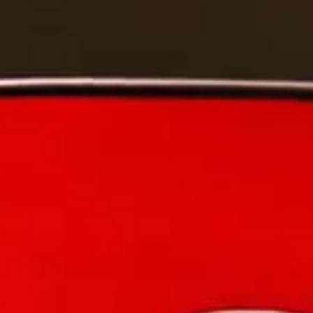
Car-Net
Aggiornamento del navigatore
Video tutorial di veicolo
Disattivazione della rete di telefonia mobile 2G/3G
Marchio ed esperienza
Nostro marchio
Van Journal
Le generazioni del van Volkswagen
Panoramica delle categorie dei veicoli
Newsletter
Azienda
Contatto
Newsroom
Posti vacanti
Mondo California
Rivista e guida California
Guida
Itinerari e viaggi
Collezione California
App California