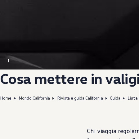
1
Cosa mettere in valig
Home
Mondo California
Rivista e guida California
Guida
Lista
Chi viaggia regolar