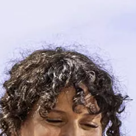
Car-Net
Aggiornamento del navigatore
Video tutorial di veicolo
Disattivazione della rete di telefonia mobile 2G/3G
Marchio ed esperienza
Nostro marchio
Van Journal
Le generazioni del van Volkswagen
Panoramica delle categorie dei veicoli
Newsletter
Azienda
Contatto
Newsroom
Posti vacanti
Mondo California
Rivista e guida California
Guida
Itinerari e viaggi
Collezione California
App California