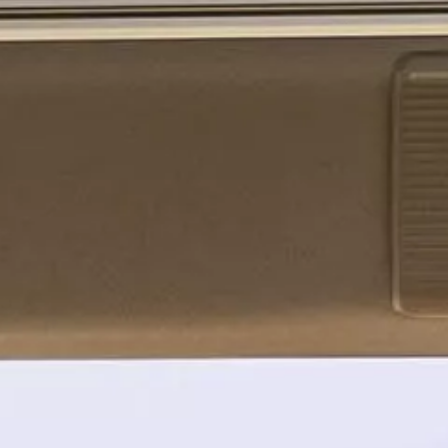
Azioni service
Servizio e riparazione
Servizio
Riparazione
ServicePlus
Sovrastrutture & allestimenti
Mobilità
Offerte di accessori
Ricambi Originali Volkswagen
Informazioni utili
Spie di controllo rosse
Spie di controllo gialle
Spie di controllo verdi
Spie di controllo blu
Spie di controllo bianche
WLTP
Carburante diesel XTL
Richiamo di sicurezza degli airbag
Servizi digitali e app
myVolkswagen
VW Connect
Connect Pro gestione flotte
Il manuale digitale
VW Connect per i modelli ID.
App California