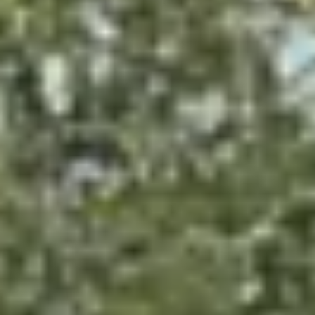
Technologie
Service
Services et accessoires
Actions service
Service et réparation
Offres Accessoires
Pièces d’origine Volkswagen
Informations utiles
Voyants de contrôle rouges
Voyants de contrôle jaunes
Voyants de contrôle verts
Voyants de contrôle bleus
Voyants de contrôle blancs
WLTP
Carburant diesel XTL
Rappel de sécurité airbag
Services numériques et applications
myVolkswagen
VW Connect
Connect Pro Gestion de flotte
Manuel digital
VW Connect pour les modèles ID.
Application California
Car-Net
Mise à jour du système de navigation