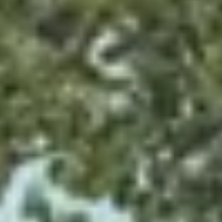
Tutoriels vidéo automobiles
Arrêt du réseau téléphonie mobile 2G/3G
Marque et expérience
Notre marque
Van Journal
Les générations du VW Bus
Vue d’ensemble des catégories de véhicule
Newsletter
Entreprise
Contact
Newsroom
Postes vacants
L’univers California
Magazine et guide California
Guide d’achat
Itinéraires et voyages
La collection California
California App