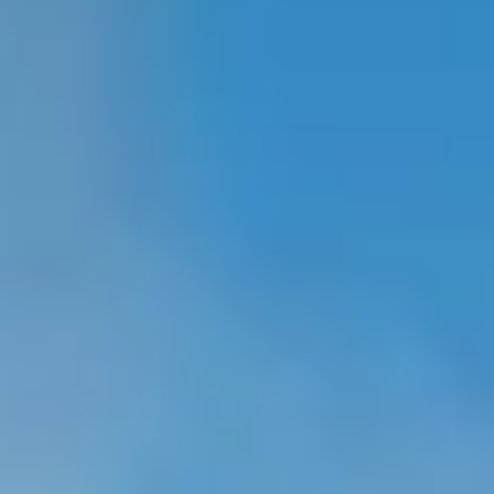
Tutoriels vidéo automobiles
Arrêt du réseau téléphonie mobile 2G/3G
Marque et expérience
Notre marque
Van Journal
Les générations du VW Bus
Vue d’ensemble des catégories de véhicule
Newsletter
Entreprise
Contact
Newsroom
Postes vacants
L’univers California
Magazine et guide California
Guide d’achat
Itinéraires et voyages
La collection California
California App