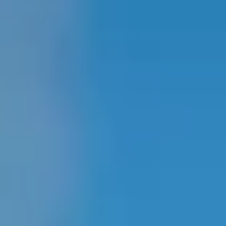
Technologie
Service
Services et accessoires
Actions service
Service et réparation
Offres Accessoires
Pièces d’origine Volkswagen
Informations utiles
Voyants de contrôle rouges
Voyants de contrôle jaunes
Voyants de contrôle verts
Voyants de contrôle bleus
Voyants de contrôle blancs
WLTP
Carburant diesel XTL
Rappel de sécurité airbag
Services numériques et applications
myVolkswagen
VW Connect
Connect Pro Gestion de flotte
Manuel digital
VW Connect pour les modèles ID.
Application California
Car-Net
Mise à jour du système de navigation