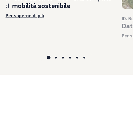
di
mobilità sostenibile
Per saperne di più
ID. B
Dati
Per s
Accesso rapido
Ricerca concessionari
Prova di guida
Richiesta di offerta
Cataloghi e listini prezzi