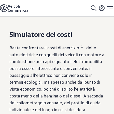
Veicoli
Modelli e configuratore
Home
Elettromobilità
e-Tools per ID. Buzz
Commerciali
Caricare la configurazione
Simulatore dei costi
Soluzioni di allestimenti
Modelli precedenti
Vai a
Passa al
Offerte e acquisto
contenuto
piè di
Promozioni per clienti privati
Simulatore dei costi
pagina
principale
Promozioni per clienti commerciali
Cataloghi e listini prezzi
Azioni di finanziamento per flotte
1
Basta confrontare i costi di esercizio
delle
Veicoli in pronta consegna
Occasioni
auto elettriche con quelli dei veicoli con motore a
Servizi e garanzia
combustione per capire quanto l’elettromobilità
Leasing
LeasingPLUS
possa essere interessante e conveniente: il
Garanzia e prestazioni speciali
passaggio all’elettrico non conviene solo in
Assicurazioni
VanCare
termini ecologici, ma spesso anche dal punto di
Clienti aziendali
vista economico, poiché di solito l’elettricità
Elettromobilità
Soluzioni di ricarica ed energia
costa meno della benzina o del diesel. A seconda
e-Tools per ID. Buzz
del chilometraggio annuale, del profilo di guida
Tecnologia
Servizio
individuale e del luogo in cui si desidera
Servizi e accessori