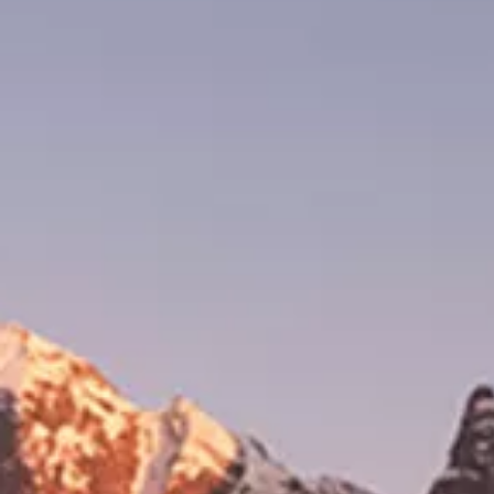
Tutoriels vidéo automobiles
Arrêt du réseau téléphonie mobile 2G/3G
Marque et expérience
Notre marque
Van Journal
Les générations du VW Bus
Vue d’ensemble des catégories de véhicule
Newsletter
Entreprise
Contact
Newsroom
Postes vacants
L’univers California
Magazine et guide California
Guide d’achat
Itinéraires et voyages
La collection California
California App