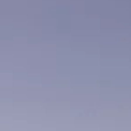
Technologie
Service
Services et accessoires
Actions service
Service et réparation
Offres Accessoires
Pièces d’origine Volkswagen
Informations utiles
Voyants de contrôle rouges
Voyants de contrôle jaunes
Voyants de contrôle verts
Voyants de contrôle bleus
Voyants de contrôle blancs
WLTP
Carburant diesel XTL
Rappel de sécurité airbag
Services numériques et applications
myVolkswagen
VW Connect
Connect Pro Gestion de flotte
Manuel digital
VW Connect pour les modèles ID.
Application California
Car-Net
Mise à jour du système de navigation