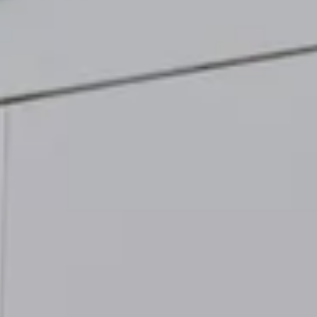
Arrêt du réseau téléphonie mobile 2G/3G
Marque et expérience
Notre marque
Van Journal
Les générations du VW Bus
Vue d’ensemble des catégories de véhicule
Newsletter
Entreprise
Contact
Newsroom
Postes vacants
L’univers California
Magazine et guide California
Guide d’achat
Itinéraires et voyages
La collection California
California App