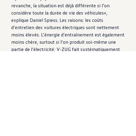
revanche, la situation est déjà différente si l’on
considère toute la durée de vie des véhicules»,
explique Daniel Spiess. Les raisons: les coûts
d’entretien des voitures électriques sont nettement
moins élevés. L’énergie d’entraînement est également
moins chère, surtout si l’on produit soi-même une
partie de l’électricité; V-ZUG fait systématiquement
installer des panneaux solaires sur les nouvelles
constructions.
Il est également important d’impliquer les
collaborateurs dans un tel processus. «Étant donné
que nous ne modifions pas toute la flotte en une seule
fois, le changement s’effectue actuellement sur une
base volontaire», précise M. Spiess. «Nous avons
simplement posé la question: qui est volontaire?» Et
ils étaient si nombreux à répondre par l’affirmative
que 40 d’entre eux se déplaceront déjà à bord de l’ID.
Buzz Cargo avant la fin 2024.