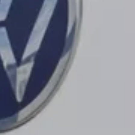
Technologie
Service
Services et accessoires
Actions service
Service et réparation
Offres Accessoires
Pièces d’origine Volkswagen
Informations utiles
Voyants de contrôle rouges
Voyants de contrôle jaunes
Voyants de contrôle verts
Voyants de contrôle bleus
Voyants de contrôle blancs
WLTP
Carburant diesel XTL
Rappel de sécurité airbag
Services numériques et applications
myVolkswagen
VW Connect
Connect Pro Gestion de flotte
Manuel digital
Application California
Car-Net
Mise à jour du système de navigation
Tutoriels vidéo automobiles