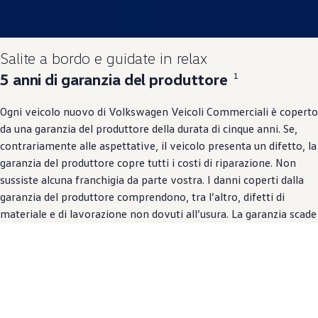
Salite a bordo e guidate in relax
5 anni di garanzia del produttore
1
Ogni veicolo nuovo di
Volkswagen
Veicoli Commerciali è coperto
da una garanzia del produttore della durata di cinque anni. Se,
contrariamente alle aspettative, il veicolo presenta un difetto, la
garanzia del produttore copre tutti i costi di riparazione. Non
sussiste alcuna franchigia da parte vostra. I danni coperti dalla
garanzia del produttore comprendono, tra l’altro, difetti di
materiale e di lavorazione non dovuti all’usura. La garanzia scade
dopo 5 anni o al raggiungimento di un chilometraggio totale
massimo di 200’000 km, per offrirvi serenità ancora più a lungo,
anche in caso di visite in officina non programmate.
Affinché possiate beneficiare della garanzia illimitata del
produttore vi consigliamo di rispettare gli intervalli di servizio