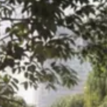
Azioni service
Servizio e riparazione
Servizio
Riparazione
ServicePlus
Sovrastrutture & allestimenti
Mobilità
Offerte di accessori
Ricambi Originali Volkswagen
Informazioni utili
Spie di controllo rosse
Spie di controllo gialle
Spie di controllo verdi
Spie di controllo blu
Spie di controllo bianche
WLTP
Carburante diesel XTL
Richiamo di sicurezza degli airbag
Servizi digitali e app
myVolkswagen
VW Connect
Connect Pro gestione flotte
Il manuale digitale
VW Connect per i modelli ID.
App California