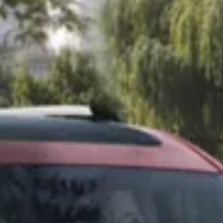
Car-Net
Aggiornamento del navigatore
Video tutorial di veicolo
Disattivazione della rete di telefonia mobile 2G/3G
Marchio ed esperienza
Nostro marchio
Van Journal
Le generazioni del van Volkswagen
Panoramica delle categorie dei veicoli
Newsletter
Azienda
Contatto
Newsroom
Posti vacanti
Mondo California
Rivista e guida California
Guida
Itinerari e viaggi
Collezione California
App California