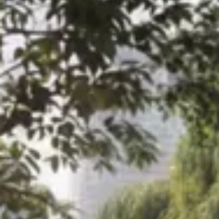
Azioni service
Servizio e riparazione
Servizio
Riparazione
ServicePlus
Sovrastrutture & allestimenti
Mobilità
Offerte di accessori
Ricambi Originali Volkswagen
Informazioni utili
Spie di controllo rosse
Spie di controllo gialle
Spie di controllo verdi
Spie di controllo blu
Spie di controllo bianche
WLTP
Carburante diesel XTL
Richiamo di sicurezza degli airbag
Servizi digitali e app
myVolkswagen
VW Connect
Connect Pro gestione flotte
Il manuale digitale
App California
Car-Net