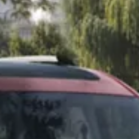
Aggiornamento del navigatore
Video tutorial di veicolo
Disattivazione della rete di telefonia mobile 2G/3G
Marchio ed esperienza
Nostro marchio
Van Journal
Le generazioni del van Volkswagen
Panoramica delle categorie dei veicoli
Newsletter
Azienda
Contatto
Newsroom
Posti vacanti
Mondo California
Rivista e guida California
Guida
Itinerari e viaggi
Collezione California
App California