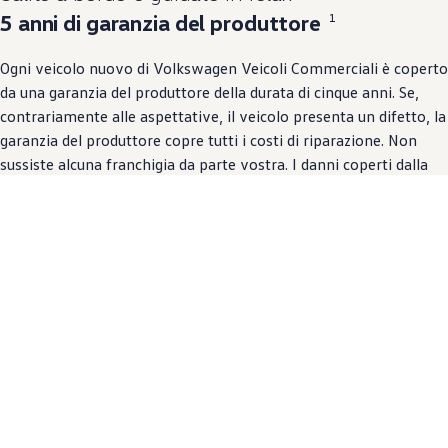
5 anni di garanzia del produttore
1
Ogni veicolo nuovo di
Volkswagen
Veicoli Commerciali è coperto
da una garanzia del produttore della durata di cinque anni. Se,
contrariamente alle aspettative, il veicolo presenta un difetto, la
garanzia del produttore copre tutti i costi di riparazione. Non
sussiste alcuna franchigia da parte vostra. I danni coperti dalla
garanzia del produttore comprendono, tra l’altro, difetti di
materiale e di lavorazione non dovuti all’usura. La garanzia scade
dopo 5 anni o al raggiungimento di un chilometraggio totale
massimo di 200’000 km, per offrirvi serenità ancora più a lungo,
anche in caso di visite in officina non programmate.
Affinché possiate beneficiare della garanzia illimitata del
produttore vi consigliamo di rispettare gli intervalli di servizio
prescritti ed eseguire le riparazioni anche presso un partner di
servizio
Volkswagen
Veicoli Commerciali.
Maggiori informazioni sulle garanzie