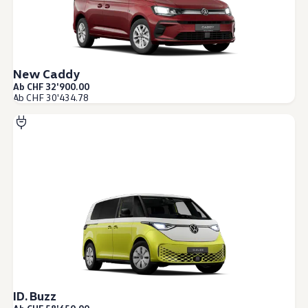
Technologie
Service
Service und Zubehör
Service Aktionen
Service und Reparatur
Service
New Caddy
Reparatur
Ab CHF 32'900.00
ServicePlus
Ab CHF 30'434.78
Auf- und Umbauten
Mobilität
Zubehör Angebote
Zubehör und Lifestyle
Camper Zubehör
Transport und Schutz
Volkswagen Original Teile
Wissenswertes
Kontrollleuchten Rot
Kontrollleuchten Gelb
Kontrollleuchten Grün
Kontrollleuchten Blau
Kontrollleuchten Weiss
WLTP
XTL-Dieselkraftstoff
Airbag Sicherheitsrückruf
ID. Buzz
Digitale Dienste und Apps