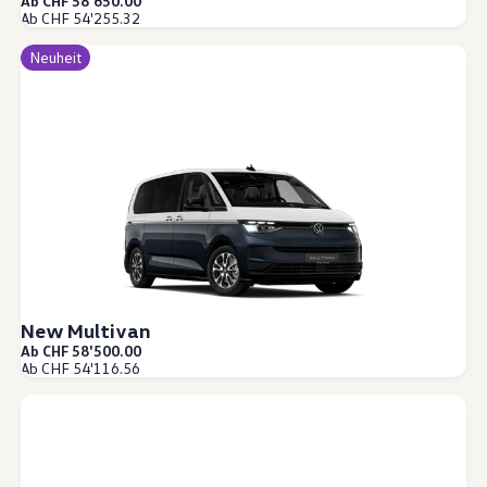
Ab CHF 58'650.00
myVolkswagen
Ab CHF 54'255.32
VW Connect
Connect Pro Flottenmanagement
Neuheit
Digitales Bordbuch
VW Connect für ID. Modelle
California App
Car-Net
Navigationsupdate
Fahrzeug Video-Tutorials
2G/3G Netzabschaltung
Marke und Erlebnis
Unsere Marke
Van Journal
Die Bulli-Historie
Fahrzeugkategorien im Überblick
Newsletter
Unternehmen
New Multivan
Kontakt
Ab CHF 58'500.00
Newsroom
Ab CHF 54'116.56
Offene Stellen
California Welt
California Magazin und Ratgeber
Ratgeber
Routen & Reisen
California Kollektion