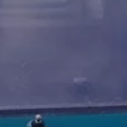
Arrêt du réseau téléphonie mobile 2G/3G
Marque et expérience
Notre marque
Van Journal
Les générations du VW Bus
Vue d’ensemble des catégories de véhicule
Newsletter
Entreprise
Contact
Newsroom
Postes vacants
L’univers California
Magazine et guide California
Guide d’achat
Itinéraires et voyages
La collection California
California App