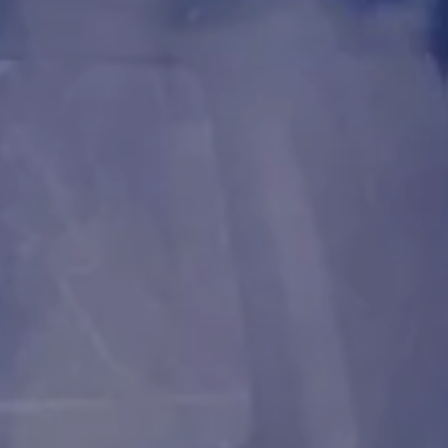
Technologie
Service
Services et accessoires
Actions service
Service et réparation
Offres Accessoires
Pièces d’origine Volkswagen
Informations utiles
Voyants de contrôle rouges
Voyants de contrôle jaunes
Voyants de contrôle verts
Voyants de contrôle bleus
Voyants de contrôle blancs
WLTP
Carburant diesel XTL
Rappel de sécurité airbag
Services numériques et applications
myVolkswagen
VW Connect
Connect Pro Gestion de flotte
Manuel digital
Application California
Car-Net
Mise à jour du système de navigation
Tutoriels vidéo automobiles