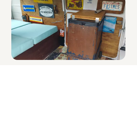
David a transformé l’intérieur en un petit bar: une
vieille boîte à outils sert de réfrigérateur sur laquelle
est montée une petite table rabattable. À l’arrière, un
coin salon et couchette invite à la détente, tandis que
deux autres personnes peuvent s’asseoir sur les
sièges conducteur et passager avant retournés. Et s’il
fait beau, l’apéritif aura lieu de toute façon à
l’extérieur, dans l’espace prévu à cet effet, avec en
prime une chaise longue spéciale «Bus».