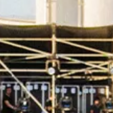
Technologie
Service
Service und Zubehör
Service Aktionen
Service und Reparatur
Service
Reparatur
ServicePlus
Auf- und Umbauten
Mobilität
Zubehör Angebote
Zubehör und Lifestyle
Camper Zubehör
Transport und Schutz
Volkswagen Original Teile
Wissenswertes
Kontrollleuchten Rot
Kontrollleuchten Gelb
Kontrollleuchten Grün
Kontrollleuchten Blau
Kontrollleuchten Weiss
WLTP
XTL-Dieselkraftstoff
Airbag Sicherheitsrückruf
Digitale Dienste und Apps