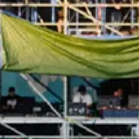
myVolkswagen
VW Connect
Connect Pro Flottenmanagement
Digitales Bordbuch
California App
Car-Net
Navigationsupdate
Fahrzeug Video-Tutorials
2G/3G Netzabschaltung
Marke und Erlebnis
Unsere Marke
Van Journal
Die Bulli-Historie
Fahrzeugkategorien im Überblick
Newsletter
Unternehmen
Kontakt
Newsroom
Offene Stellen
California Welt
California Magazin und Ratgeber
Ratgeber
Routen & Reisen
California Kollektion
California App