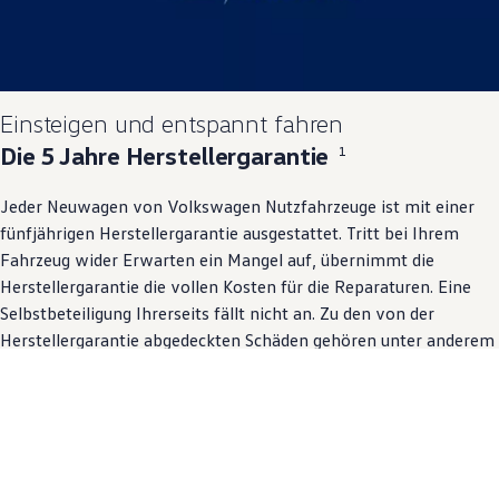
Einsteigen und entspannt fahren
Die 5 Jahre Herstellergarantie
1
Jeder Neuwagen von
Volkswagen
Nutzfahrzeuge ist mit einer
fünfjährigen Herstellergarantie ausgestattet. Tritt bei Ihrem
Fahrzeug wider Erwarten ein Mangel auf, übernimmt die
Herstellergarantie die vollen Kosten für die Reparaturen. Eine
Selbstbeteiligung Ihrerseits fällt nicht an. Zu den von der
Herstellergarantie abgedeckten Schäden gehören unter anderem
Material- und Verarbeitungsmängel, die nicht verschleissbedingt
sind. Die Garantie endet nach 5 Jahren oder nach einer
maximalen Gesamtlaufleistung von 200’000 km, damit Sie auch
bei ungeplanten Werkstattbesuchen noch länger entspannt
bleiben können.