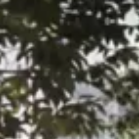
Technologie
Service
Service und Zubehör
Service Aktionen
Service und Reparatur
Service
Reparatur
ServicePlus
Auf- und Umbauten
Mobilität
Zubehör Angebote
Zubehör und Lifestyle
Camper Zubehör
Transport und Schutz
Volkswagen Original Teile
Wissenswertes
Kontrollleuchten Rot
Kontrollleuchten Gelb
Kontrollleuchten Grün
Kontrollleuchten Blau
Kontrollleuchten Weiss
WLTP
XTL-Dieselkraftstoff
Airbag Sicherheitsrückruf
Digitale Dienste und Apps