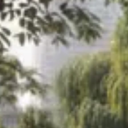
myVolkswagen
VW Connect
Connect Pro Flottenmanagement
Digitales Bordbuch
California App
Car-Net
Navigationsupdate
Fahrzeug Video-Tutorials
2G/3G Netzabschaltung
Marke und Erlebnis
Unsere Marke
Van Journal
Die Bulli-Historie
Fahrzeugkategorien im Überblick
Newsletter
Unternehmen
Kontakt
Newsroom
Offene Stellen
California Welt
California Magazin und Ratgeber
Ratgeber
Routen & Reisen
California Kollektion
California App