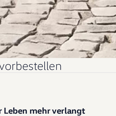
 vorbestellen
r Leben mehr verlangt