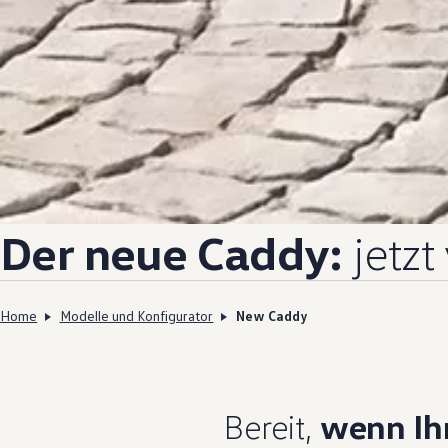
Der neue Caddy:
jetzt
Home
Modelle und Konfigurator
New Caddy
Bereit,
wenn Ih