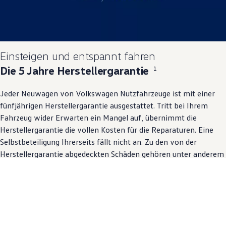
Einsteigen und entspannt fahren
Die 5 Jahre Herstellergarantie
1
Jeder Neuwagen von
Volkswagen
Nutzfahrzeuge ist mit einer
fünfjährigen Herstellergarantie ausgestattet. Tritt bei Ihrem
Fahrzeug wider Erwarten ein Mangel auf, übernimmt die
Herstellergarantie die vollen Kosten für die Reparaturen. Eine
Selbstbeteiligung Ihrerseits fällt nicht an. Zu den von der
Herstellergarantie abgedeckten Schäden gehören unter anderem
Material- und Verarbeitungsmängel, die nicht verschleissbedingt
sind. Die Garantie endet nach 5 Jahren oder nach einer
maximalen Gesamtlaufleistung von 200’000 km, damit Sie auch
bei ungeplanten Werkstattbesuchen noch länger entspannt
bleiben können.