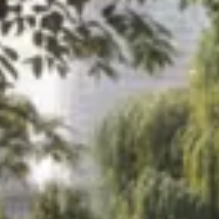
myVolkswagen
VW Connect
Connect Pro Flottenmanagement
Digitales Bordbuch
VW Connect für ID. Modelle
California App
Car-Net
Navigationsupdate
Fahrzeug Video-Tutorials
2G/3G Netzabschaltung
Marke und Erlebnis
Unsere Marke
Van Journal
Die Bulli-Historie
Fahrzeugkategorien im Überblick
Newsletter
Unternehmen
Kontakt
Newsroom
Offene Stellen
California Welt
California Magazin und Ratgeber
Ratgeber
Routen & Reisen
California Kollektion