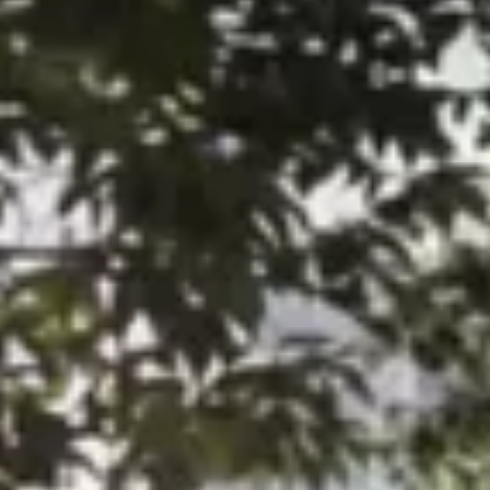
Technologie
Service
Service und Zubehör
Service Aktionen
Service und Reparatur
Service
Reparatur
ServicePlus
Auf- und Umbauten
Mobilität
Zubehör Angebote
Zubehör und Lifestyle
Camper Zubehör
Transport und Schutz
Volkswagen Original Teile
Wissenswertes
Kontrollleuchten Rot
Kontrollleuchten Gelb
Kontrollleuchten Grün
Kontrollleuchten Blau
Kontrollleuchten Weiss
WLTP
XTL-Dieselkraftstoff
Airbag Sicherheitsrückruf
Digitale Dienste und Apps