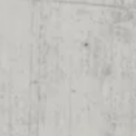
Aggiornamento del navigatore
Video tutorial di veicolo
Disattivazione della rete di telefonia mobile 2G/3G
Marchio ed esperienza
Nostro marchio
Van Journal
Le generazioni del van Volkswagen
Panoramica delle categorie dei veicoli
Newsletter
Azienda
Contatto
Newsroom
Posti vacanti
Mondo California
Rivista e guida California
Guida
Itinerari e viaggi
Collezione California
App California