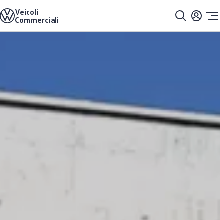
Veicoli
Modelli e configuratore
Commerciali
Caricare la configurazione
Soluzioni di allestimenti
Modelli precedenti
Vai a
Passa al
Offerte e acquisto
contenuto
piè di
Promozioni per clienti privati
pagina
principale
Promozioni per clienti commerciali
Cataloghi e listini prezzi
Azioni di finanziamento per flotte
Veicoli in pronta consegna
Occasioni
Servizi e garanzia
Leasing
LeasingPLUS
Garanzia e prestazioni speciali
Assicurazioni
VanCare
Clienti aziendali
Elettromobilità
Soluzioni di ricarica ed energia
e-Tools per ID. Buzz
Tecnologia
Servizio
Servizi e accessori