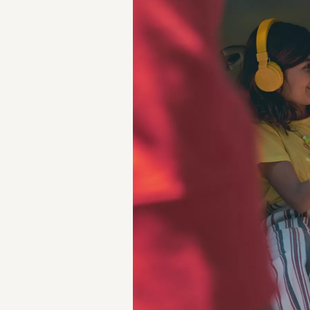
Azioni service
Servizio e riparazione
Servizio
Riparazione
ServicePlus
Sovrastrutture & allestimenti
Mobilità
Offerte di accessori
Ricambi Originali Volkswagen
Informazioni utili
Spie di controllo rosse
Spie di controllo gialle
Spie di controllo verdi
Spie di controllo blu
Spie di controllo bianche
WLTP
Carburante diesel XTL
Richiamo di sicurezza degli airbag
Servizi digitali e app
myVolkswagen
VW Connect
Connect Pro gestione flotte
Il manuale digitale
VW Connect per i modelli ID.
App California