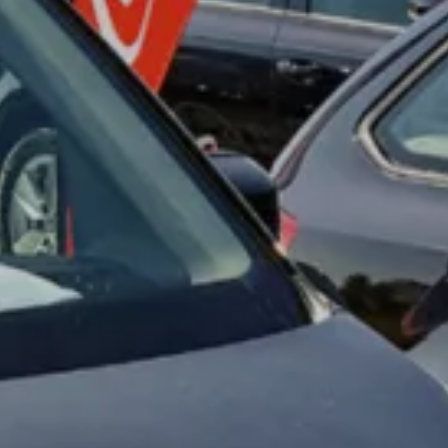
Car-Net
Aggiornamento del navigatore
Video tutorial di veicolo
Disattivazione della rete di telefonia mobile 2G/3G
Marchio ed esperienza
Nostro marchio
Van Journal
Le generazioni del van Volkswagen
Panoramica delle categorie dei veicoli
Newsletter
Azienda
Contatto
Newsroom
Posti vacanti
Mondo California
Rivista e guida California
Guida
Itinerari e viaggi
Collezione California
App California