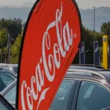
Azioni service
Servizio e riparazione
Servizio
Riparazione
ServicePlus
Sovrastrutture & allestimenti
Mobilità
Offerte di accessori
Ricambi Originali Volkswagen
Informazioni utili
Spie di controllo rosse
Spie di controllo gialle
Spie di controllo verdi
Spie di controllo blu
Spie di controllo bianche
WLTP
Carburante diesel XTL
Richiamo di sicurezza degli airbag
Servizi digitali e app
myVolkswagen
VW Connect
Connect Pro gestione flotte
Il manuale digitale
VW Connect per i modelli ID.
App California