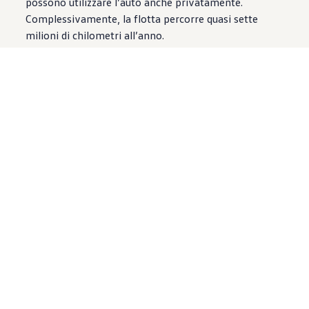
possono utilizzare l’auto anche privatamente.
Complessivamente, la flotta percorre quasi sette
milioni di chilometri all’anno.
I collaboratori sono stati coinvolti nel processo di
scelta?
Sì, fin dall’inizio. Per noi era importante capire le loro
esigenze e richieste per scegliere insieme i veicoli più
adatti. Inoltre hanno avuto anche la possibilità di
compiere diverse prove su strada e comunicarci il loro
feedback.
In che modo AMAG vi ha supportato come partner
di mobilità nella composizione della flotta?
Grazie all’ampia gamma di modelli, AMAG ci ha
offerto un assortimento molto interessante e ci ha
sempre supportato nelle questioni tecniche e
commerciali. Insieme siamo riusciti a comporre la
nostra flotta ottimale