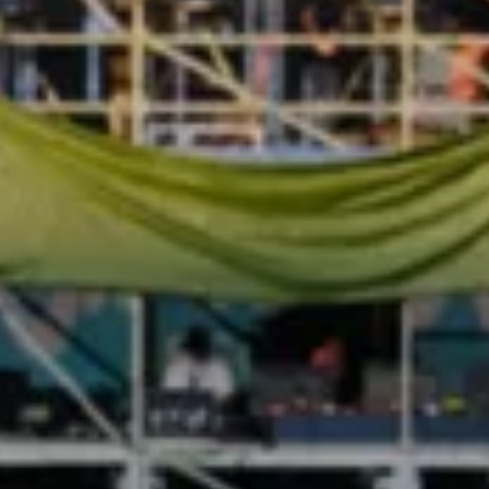
Car-Net
Aggiornamento del navigatore
Video tutorial di veicolo
Disattivazione della rete di telefonia mobile 2G/3G
Marchio ed esperienza
Nostro marchio
Van Journal
Le generazioni del van Volkswagen
Panoramica delle categorie dei veicoli
Newsletter
Azienda
Contatto
Newsroom
Posti vacanti
Mondo California
Rivista e guida California
Guida
Itinerari e viaggi
Collezione California
App California