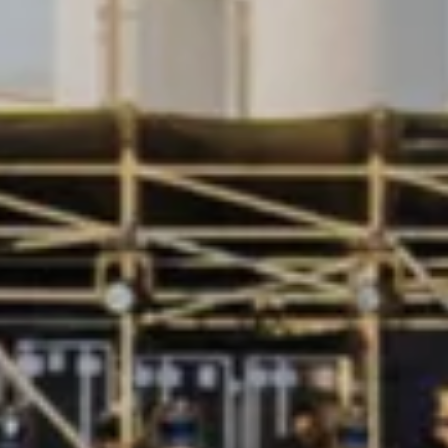
Azioni service
Servizio e riparazione
Servizio
Riparazione
ServicePlus
Sovrastrutture & allestimenti
Mobilità
Offerte di accessori
Ricambi Originali Volkswagen
Informazioni utili
Spie di controllo rosse
Spie di controllo gialle
Spie di controllo verdi
Spie di controllo blu
Spie di controllo bianche
WLTP
Carburante diesel XTL
Richiamo di sicurezza degli airbag
Servizi digitali e app
myVolkswagen
VW Connect
Connect Pro gestione flotte
Il manuale digitale
VW Connect per i modelli ID.
App California