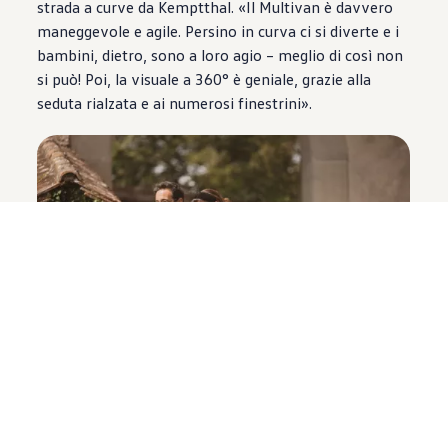
strada a curve da Kemptthal. «Il Multivan è davvero
maneggevole e agile. Persino in curva ci si diverte e i
bambini, dietro, sono a loro agio – meglio di così non
si può! Poi, la visuale a 360° è geniale, grazie alla
seduta rialzata e ai numerosi finestrini».
Dopo una visita al Museo del castello di Kyburg, la
famiglia Schneider riparte alla volta del Töss. «È