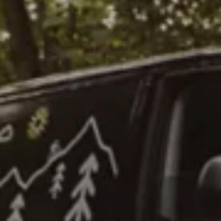
Car-Net
Aggiornamento del navigatore
Video tutorial di veicolo
Disattivazione della rete di telefonia mobile 2G/3G
Marchio ed esperienza
Nostro marchio
Van Journal
Le generazioni del van Volkswagen
Panoramica delle categorie dei veicoli
Newsletter
Azienda
Contatto
Newsroom
Posti vacanti
Mondo California
Rivista e guida California
Guida
Itinerari e viaggi
Collezione California
App California