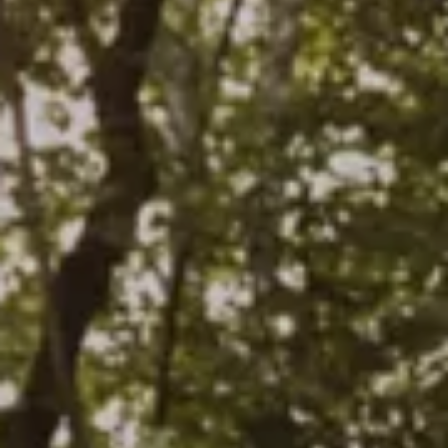
Azioni service
Servizio e riparazione
Servizio
Riparazione
ServicePlus
Sovrastrutture & allestimenti
Mobilità
Offerte di accessori
Ricambi Originali Volkswagen
Informazioni utili
Spie di controllo rosse
Spie di controllo gialle
Spie di controllo verdi
Spie di controllo blu
Spie di controllo bianche
WLTP
Carburante diesel XTL
Richiamo di sicurezza degli airbag
Servizi digitali e app
myVolkswagen
VW Connect
Connect Pro gestione flotte
Il manuale digitale
VW Connect per i modelli ID.
App California