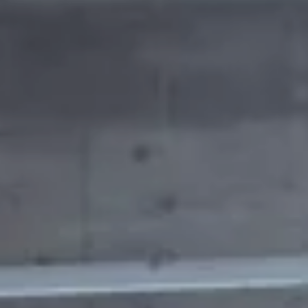
Car-Net
Aggiornamento del navigatore
Video tutorial di veicolo
Disattivazione della rete di telefonia mobile 2G/3G
Marchio ed esperienza
Nostro marchio
Van Journal
Le generazioni del van Volkswagen
Panoramica delle categorie dei veicoli
Newsletter
Azienda
Contatto
Newsroom
Posti vacanti
Mondo California
Rivista e guida California
Guida
Itinerari e viaggi
Collezione California
App California