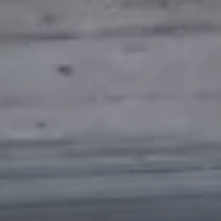
Azioni service
Servizio e riparazione
Servizio
Riparazione
ServicePlus
Sovrastrutture & allestimenti
Mobilità
Offerte di accessori
Ricambi Originali Volkswagen
Informazioni utili
Spie di controllo rosse
Spie di controllo gialle
Spie di controllo verdi
Spie di controllo blu
Spie di controllo bianche
WLTP
Carburante diesel XTL
Richiamo di sicurezza degli airbag
Servizi digitali e app
myVolkswagen
VW Connect
Connect Pro gestione flotte
Il manuale digitale
VW Connect per i modelli ID.
App California