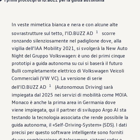
In veste mimetica bianca e nera e con alcune alte
1
sovrastrutture sul tetto, l’ID.BUZZ AD
scorre
ronzando silenziosamente nel padiglione dove, alla
vigilia dell’IAA Mobility 2021, si svolgerà la New Auto
Night del Gruppo
Volkswagen
: è uno dei primi cinque
prototipi a guida autonoma su cui si baserà il futuro
Bulli completamente elettrico di
Volkswagen
Veicoli
Commerciali (VW VC). La versione di serie
1
dell’ID.BUZZ AD
(Autonomous Driving) sarà
impiegata dal 2025 nei servizi di mobilità come MOIA.
Monaco è anche la prima area in Germania dove
viene impiegata, qui il partner di sviluppo Argo AI sta
testando la tecnologia associata che rende possibile la
guida autonoma, il «Self-Driving-System» (SDS). I dati
precisi per questo software intelligente sono forniti
da una combinazione di telecamere, sistemi radar e