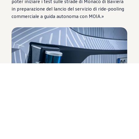
poter iniziare i test sulle strade di Monaco di Baviera
in preparazione del lancio del servizio di ride-pooling
commerciale a guida autonoma con MOIA.»
Con i piani per lo sviluppo di un servizio di trasporto
autonomo
Volkswagen
Veicoli Commerciali, Argo AI e
MOIA mostrano nell’ambito dell’IAA come il traffico
cittadino può essere decongestionato attraverso
viaggi congiunti e al contempo reso più sicuro grazie