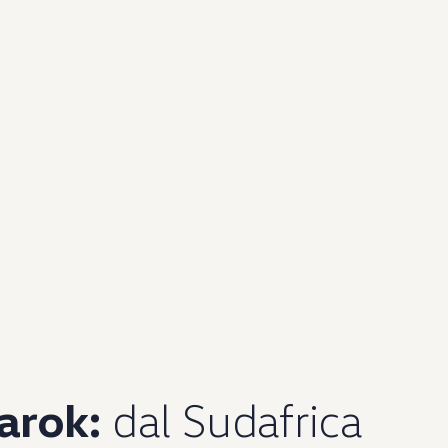
arok:
dal Sudafrica