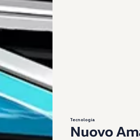
Tecnologia
Nuovo Am