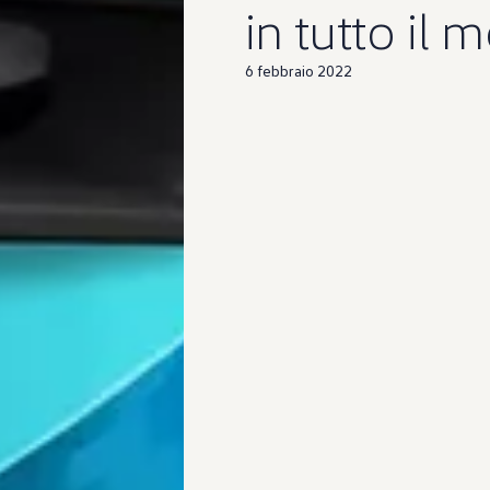
in tutto il
6 febbraio 2022