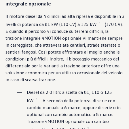
integrale opzionale
Car-Net
Aggiornamento del navigatore
Video tutorial di veicolo
Il motore diesel da 4 cilindri ad alta ripresa è disponibile in 3
Disattivazione della rete di telefonia mobile 2G/3G
1
Marchio ed esperienza
livelli di potenza da 81 kW (110 CV) a 125 kW
(170 CV).
Nostro marchio
E quando il percorso vi conduce su terreni difficili, la
Van Journal
trazione integrale 4MOTION opzionale vi mantiene sempre
Le generazioni del van Volkswagen
Panoramica delle categorie dei veicoli
in carreggiata, che attraversiate cantieri, strade sterrate o
Newsletter
sentieri fangosi. Così potete affrontare al meglio anche le
Azienda
condizioni più difficili. Inoltre, il bloccaggio meccanico del
Contatto
Newsroom
differenziale per le varianti a trazione anteriore offre una
Posti vacanti
soluzione economica per un utilizzo occasionale del veicolo
Mondo California
in caso di scarsa trazione.
Rivista e guida California
Guida
Itinerari e viaggi
Diesel da 2,0 litri: a scelta da 81, 110 o 125
Collezione California
1
kW
. A seconda della potenza, di serie con
App California
cambio manuale a 6 marce, oppure di serie o in
optional con cambio automatico a 8 marce.
Trazione 4MOTION opzionale con cambio
1