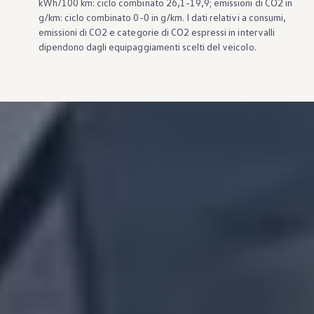
kWh/100 km: ciclo combinato 26,1-19,9; emissioni di CO2 in
g/km: ciclo combinato 0-0 in g/km. I dati relativi a consumi,
emissioni di CO2 e categorie di CO2 espressi in intervalli
dipendono dagli equipaggiamenti scelti del veicolo.