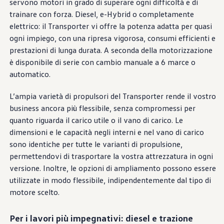
servono motori in grado di superare ogni difficoltà e di
Azioni service
Servizio e riparazione
trainare con forza. Diesel, e-Hybrid o completamente
Servizio
elettrico: il Transporter vi offre la potenza adatta per quasi
Riparazione
ogni impiego, con una ripresa vigorosa, consumi efficienti e
ServicePlus
Sovrastrutture & allestimenti
prestazioni di lunga durata. A seconda della motorizzazione
Mobilità
è disponibile di serie con cambio manuale a 6 marce o
Offerte di accessori
automatico.
Ricambi Originali Volkswagen
Informazioni utili
Spie di controllo rosse
L’ampia varietà di propulsori del Transporter rende il vostro
Spie di controllo gialle
business ancora più flessibile, senza compromessi per
Spie di controllo verdi
quanto riguarda il carico utile o il vano di carico. Le
Spie di controllo blu
Spie di controllo bianche
dimensioni e le capacità negli interni e nel vano di carico
WLTP
sono identiche per tutte le varianti di propulsione,
Carburante diesel XTL
permettendovi di trasportare la vostra attrezzatura in ogni
Richiamo di sicurezza degli airbag
Servizi digitali e app
versione. Inoltre, le opzioni di ampliamento possono essere
myVolkswagen
utilizzate in modo flessibile, indipendentemente dal tipo di
VW Connect
motore scelto.
Connect Pro gestione flotte
Il manuale digitale
VW Connect per i modelli ID.
Per i lavori più impegnativi: diesel e trazione
App California