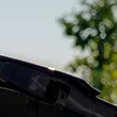
Azioni service
Servizio e riparazione
Servizio
Riparazione
ServicePlus
Sovrastrutture & allestimenti
Mobilità
Offerte di accessori
Ricambi Originali Volkswagen
Informazioni utili
Spie di controllo rosse
Spie di controllo gialle
Spie di controllo verdi
Spie di controllo blu
Spie di controllo bianche
WLTP
Carburante diesel XTL
Richiamo di sicurezza degli airbag
Servizi digitali e app
myVolkswagen
VW Connect
Connect Pro gestione flotte
Il manuale digitale
VW Connect per i modelli ID.
App California