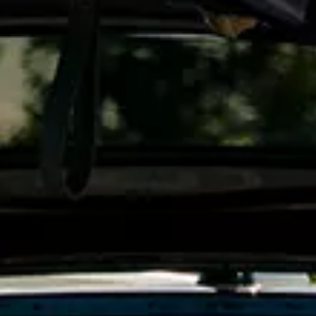
Car-Net
Aggiornamento del navigatore
Video tutorial di veicolo
Disattivazione della rete di telefonia mobile 2G/3G
Marchio ed esperienza
Nostro marchio
Van Journal
Le generazioni del van Volkswagen
Panoramica delle categorie dei veicoli
Newsletter
Azienda
Contatto
Newsroom
Posti vacanti
Mondo California
Rivista e guida California
Guida
Itinerari e viaggi
Collezione California
App California