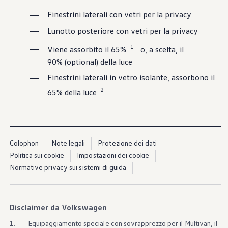
Azioni service
Servizio e riparazione
Finestrini laterali con vetri per la privacy
Servizio
Lunotto posteriore con vetri per la privacy
Riparazione
ServicePlus
1
Viene assorbito il 65%
o, a scelta, il
Sovrastrutture & allestimenti
Mobilità
90%
(optional) della luce
Offerte di accessori
Finestrini laterali in vetro isolante, assorbono il
Ricambi Originali Volkswagen
Informazioni utili
2
65% della luce
Spie di controllo rosse
Spie di controllo gialle
Spie di controllo verdi
Spie di controllo blu
Spie di controllo bianche
WLTP
Colophon
Note legali
Protezione dei dati
Carburante diesel XTL
Politica sui cookie
Impostazioni dei cookie
Richiamo di sicurezza degli airbag
Normative privacy sui sistemi di guida
Servizi digitali e app
myVolkswagen
VW Connect
Connect Pro gestione flotte
Il manuale digitale
Disclaimer da Volkswagen
VW Connect per i modelli ID.
1.
Equipaggiamento speciale con sovrapprezzo per il Multivan, il
App California