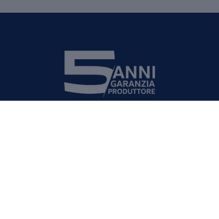
Salite a bordo e guidate in relax
5 anni di garanzia del produttore
1
Ogni veicolo nuovo di
Volkswagen
Veicoli Commerciali è coperto
da una garanzia del produttore della durata di cinque anni. Se,
contrariamente alle aspettative, il veicolo presenta un difetto, la