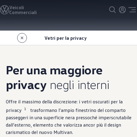
Veicoli
Modelli e configuratore
Commerciali
Caricare la configurazione
Soluzioni di allestimenti
Modelli precedenti
Vai a
Passa al
Offerte e acquisto
contenuto
piè di
Promozioni per clienti privati
Vetri per la privacy
pagina
principale
Promozioni per clienti commerciali
Cataloghi e listini prezzi
Azioni di finanziamento per flotte
Veicoli in pronta consegna
Occasioni
Per una maggiore
Servizi e garanzia
Leasing
LeasingPLUS
privacy
negli interni
Garanzia e prestazioni speciali
Assicurazioni
VanCare
Clienti aziendali
Offre il massimo della discrezione: i vetri oscurati per la
Elettromobilità
1
privacy
trasformano l’ampio finestrino del comparto
Soluzioni di ricarica ed energia
passeggeri in una superficie nera pressoché imperscrutabile
e-Tools per ID. Buzz
Tecnologia
dall’esterno, elemento che valorizza ancor più il design
Servizio
carismatico del nuovo Multivan.
Servizi e accessori