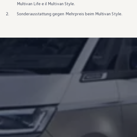
Car-Net
Multivan Life e il Multivan Style.
Aggiornamento del navigatore
2.
Sonderausstattung gegen Mehrpreis beim Multivan Style.
Video tutorial di veicolo
Disattivazione della rete di telefonia mobile 2G/3G
Marchio ed esperienza
Nostro marchio
Van Journal
Le generazioni del van Volkswagen
Panoramica delle categorie dei veicoli
Newsletter
Azienda
Contatto
Newsroom
Posti vacanti
Mondo California
Rivista e guida California
Guida
Itinerari e viaggi
Collezione California
App California